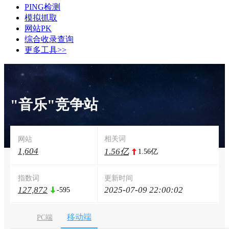
PING检测
模拟抓取
网站PK
综合收录查询
更多工具>>
"音乐"竞争站
相关词
网站
1,604
1.56亿
1.56亿
指数词
更新时间
127,872
2025-07-09 22:00:02
-595
移动端
PC端