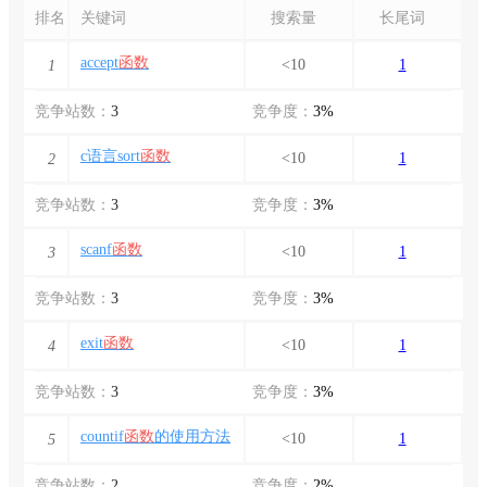
排名
关键词
搜索量
长尾词
accept
函数
<10
1
1
竞争站数：
3
竞争度：
3%
c语言sort
函数
<10
1
2
竞争站数：
3
竞争度：
3%
scanf
函数
<10
1
3
竞争站数：
3
竞争度：
3%
exit
函数
<10
1
4
竞争站数：
3
竞争度：
3%
countif
函数
的使用方法
<10
1
5
竞争站数：
2
竞争度：
2%