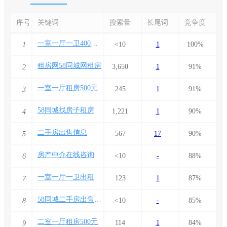
序号
关键词
搜索量
长尾词
竞争度
一室一厅一卫400元出租
<10
1
100%
1
租房网58同城网租房
3,650
1
91%
2
一室一厅租房500元
245
1
91%
3
58同城找房子租房
1,221
1
90%
4
二手房出售信息
567
17
90%
5
房产中介在线咨询
<10
-
88%
6
一室一厅一卫出租
123
1
87%
7
58同城二手房出售信息
<10
-
85%
8
二室一厅租房500元
114
1
84%
9