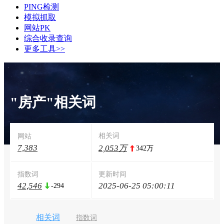
PING检测
模拟抓取
网站PK
综合收录查询
更多工具>>
"房产"相关词
相关词
网站
7,383
2,053万
342万
指数词
更新时间
42,546
2025-06-25 05:00:11
-294
相关词
指数词