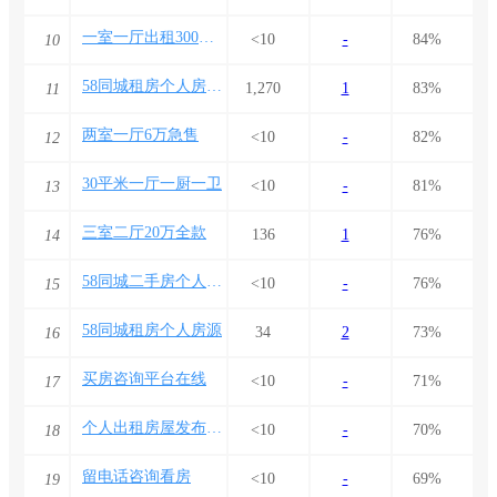
一室一厅出租300左右
<10
-
84%
10
58同城租房个人房源出租
1,270
1
83%
11
两室一厅6万急售
<10
-
82%
12
30平米一厅一厨一卫
<10
-
81%
13
三室二厅20万全款
136
1
76%
14
58同城二手房个人出售
<10
-
76%
15
58同城租房个人房源
34
2
73%
16
买房咨询平台在线
<10
-
71%
17
个人出租房屋发布平台
<10
-
70%
18
留电话咨询看房
<10
-
69%
19