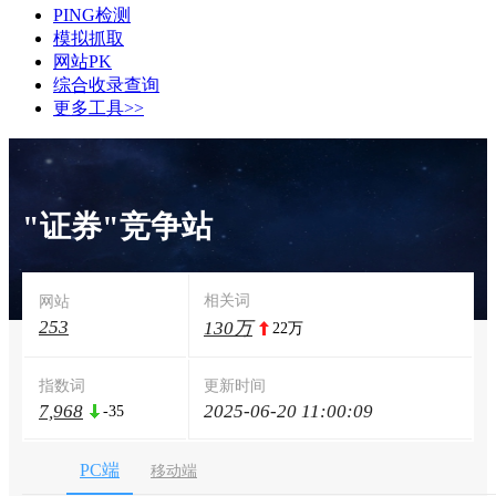
PING检测
模拟抓取
网站PK
综合收录查询
更多工具>>
"证券"竞争站
相关词
网站
253
130万
22万
指数词
更新时间
7,968
2025-06-20 11:00:09
-35
PC端
移动端