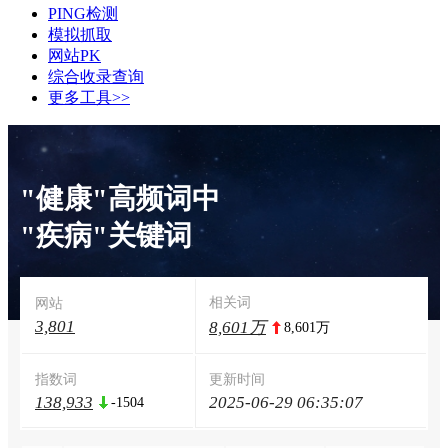
PING检测
模拟抓取
网站PK
综合收录查询
更多工具>>
"健康"高频词中
"疾病"关键词
相关词
网站
3,801
8,601万
8,601万
指数词
更新时间
138,933
2025-06-29 06:35:07
-1504