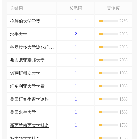
关键词
长尾词
竞争度
1
22%
拉筹伯大学学费
2
20%
水牛大学
科罗拉多大学波尔得分校
1
20%
1
20%
弗吉尼亚联邦大学
1
19%
堪萨斯州立大学
1
19%
维多利亚大学学费
1
18%
美国研究生留学论坛
1
18%
美国水牛大学
1
17%
新西兰梅西大学排名
1
17%
渥太华大学排名