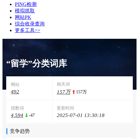
PING检测
模拟抓取
网站PK
综合收录查询
更多工具>>
“留学”分类词库
相关词
网站
492
157万
157万
指数词
更新时间
4,594
2025-07-01 13:30:18
-47
竞争趋势