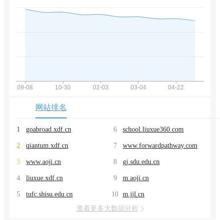
网站排名
1
goabroad.xdf.cn
6
school.liuxue360.com
2
qiantum.xdf.cn
7
www.forwardpathway.com
3
www.aoji.cn
8
gj.sdu.edu.cn
4
liuxue.xdf.cn
9
m.aoji.cn
5
tufc.shisu.edu.cn
10
m.jjl.cn
查看更多大数据分析