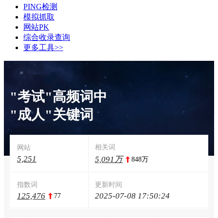
PING检测
模拟抓取
网站PK
综合收录查询
更多工具>>
"考试"高频词中
"成人"关键词
相关词
网站
5,251
5,091万
848万
指数词
更新时间
125,476
2025-07-08 17:50:24
77