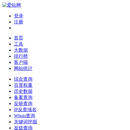
登录
注册
首页
工具
大数据
排行榜
客户端
网站统计
综合查询
百度权重
历史数据
备案查询
反链查询
IP反查域名
Whois查询
关键词挖掘
友链查询