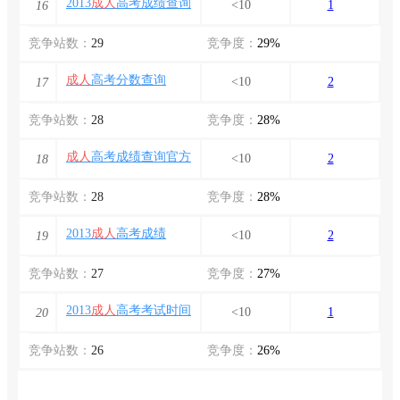
2013
成人
高考成绩查询
<10
1
16
竞争站数：
29
竞争度：
29%
成人
高考分数查询
<10
2
17
竞争站数：
28
竞争度：
28%
成人
高考成绩查询官方
<10
2
18
竞争站数：
28
竞争度：
28%
2013
成人
高考成绩
<10
2
19
竞争站数：
27
竞争度：
27%
2013
成人
高考考试时间
<10
1
20
竞争站数：
26
竞争度：
26%