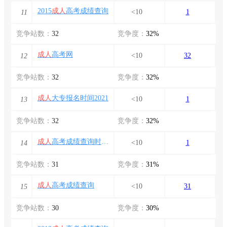
2015
成人
高考成绩查询
<10
1
11
竞争站数：
32
竞争度：
32%
成人
高考网
<10
32
12
竞争站数：
32
竞争度：
32%
成人
大专报名时间2021
<10
1
13
竞争站数：
32
竞争度：
32%
成人
高考成绩查询时间2013
<10
1
14
竞争站数：
31
竞争度：
31%
成人
高考成绩查询
<10
31
15
竞争站数：
30
竞争度：
30%