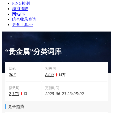
PING检测
模拟抓取
网站PK
综合收录查询
更多工具>>
“贵金属”分类词库
相关词
网站
207
84万
14万
指数词
更新时间
2,373
2025-06-23 23:05:02
43
竞争趋势