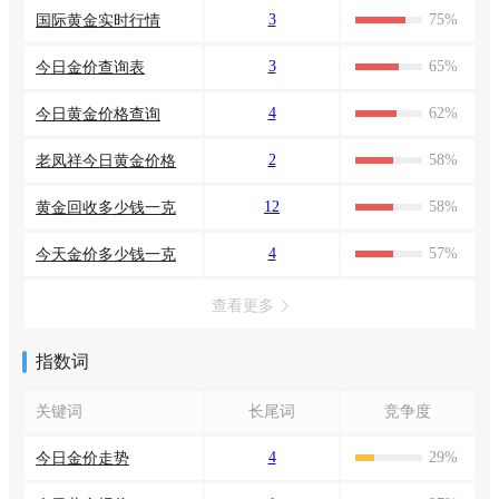
3
75%
国际黄金实时行情
3
65%
今日金价查询表
4
62%
今日黄金价格查询
2
58%
老凤祥今日黄金价格
12
58%
黄金回收多少钱一克
4
57%
今天金价多少钱一克
查看更多
指数词
关键词
长尾词
竞争度
4
29%
今日金价走势