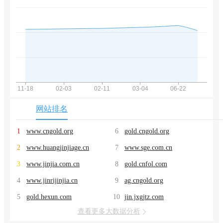
网站排名
1
www.cngold.org
6
gold.cngold.org
2
www.huangjinjiage.cn
7
www.sge.com.cn
3
www.jinjia.com.cn
8
gold.cnfol.com
4
www.jinrijinjia.cn
9
ag.cngold.org
5
gold.hexun.com
10
jin.jxgjtz.com
查看更多大数据分析