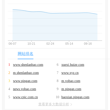
网站排名
1
www.shenlanbao.com
6
xuexi.huize.com
2
m.shenlanbao.com
7
www.xyz.cn
3
www.pingan.com
8
m.vobao.com
4
news.vobao.com
9
m.pingan.com
5
www.cpic.com.cn
10
baoxian.pingan.com
查看更多大数据分析