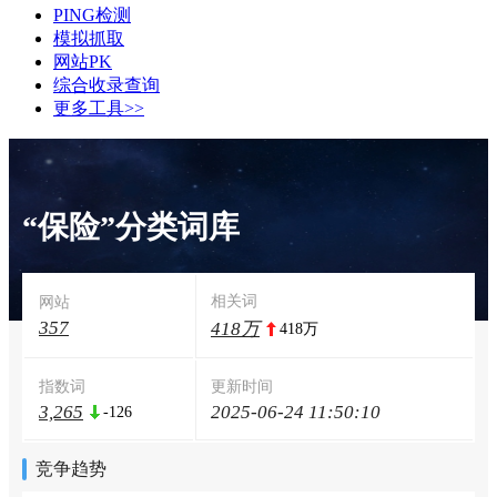
PING检测
模拟抓取
网站PK
综合收录查询
更多工具>>
“保险”分类词库
相关词
网站
357
418万
418万
指数词
更新时间
3,265
2025-06-24 11:50:10
-126
竞争趋势