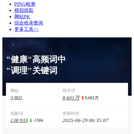
PING检测
模拟抓取
网站PK
综合收录查询
更多工具>>
"健康"高频词中
"调理"关键词
相关词
网站
3,801
8,601万
8,601万
指数词
更新时间
138,933
2025-06-29 06:35:07
-1504